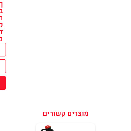
ך
ב
ה
ק
ד
ם
שליחה
מוצרים קשורים