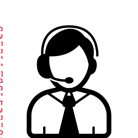
מ
ע
ו
נ
י
י
ן
ב
מ
י
ד
ע
נ
ו
ס