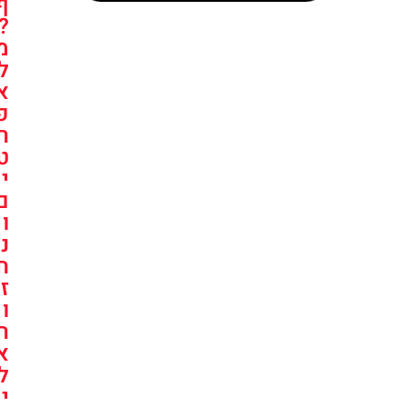
ף
?
מ
ל
א
פ
ר
ט
י
ם
ו
נ
ח
ז
ו
ר
א
ל
י