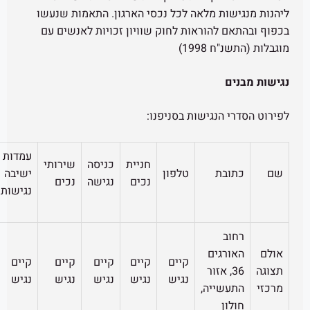
ות מלאה לכל נכסי הארגון. התאמות שנעשו
 להוראות לחוק שוויון זכויות לאנשים עם
1998)
הנגישות בסניפנו:
עמדות
פינת
חניית
כניסה
שירותי
חניון
בת
טלפון
ישיבה
המתנה
נכים
נגישה
נכים
נגיש
נגישות
נגישה
ב
רגים
קיים
קיים
קיים
קיים
קיים
קיים
קיים
3, אזור
נגיש
נגיש
נגיש
נגיש
נגיש
נגיש
נגיש
שייה,
ן