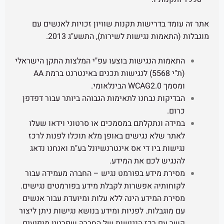
דרישות תקנות שוויון זכויות לאנשים עם
ת נגישות לשירות), התשע"ג 2013.
 הנגישות בוצעו עפ"י המלצות התקן הישראלי
(ת"י 5568) לנגישות תכנים באינטרנט ברמת AA
ומי.
ת נבחנו לתאימות הגבוהה ביותר עבור דפדפן
ונתקלתם במסמכים או סרטוני וידאו שעלו
לא נגישים באופן מלא תוכלו לפנות לרכז
 ביו די אס אינטרנשיונל בע"מ ואנחנו נדאג
 לכם את המידע.
מידע בפורמט נגיש – החברה מעמידה עבור
יה אפשרות לקבלת מידע בפורמטים נגישים.
המידע הינה ללא עלות ומיועדת עבור אנשים
בלות. לפניות ומידע בנושא נגישות ניתן ליצור
 רכז הנגישות של החברה שפרטיו מופיעים