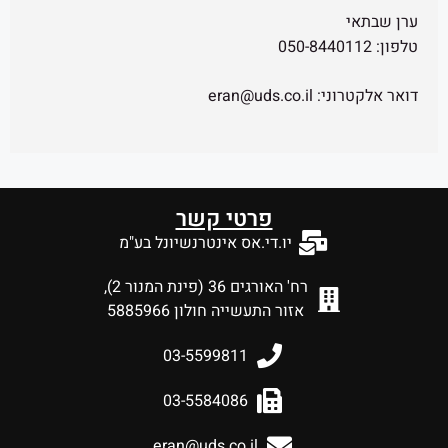
י:
eran@uds.co.il
פרטי קשר
יו.די.אס אינטרנשיונל בע"מ
רח' האורגים 36 (פינת המנור 2),
אזור התעשייה חולון 5885966
03-5599811
03-5584086
eran@uds.co.il