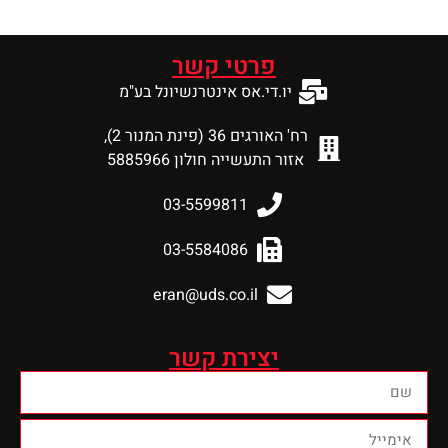
פרטי קשר
יו.די.אס אינטרנשיונל בע"מ
רח' האורגים 36 (פינת המנור 2),
אזור התעשייה חולון 5885966
03-5599811
03-5584086
eran@uds.co.il
יצירת קשר