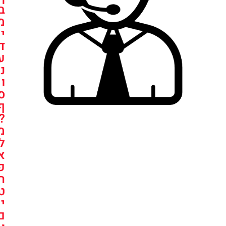
ב
מ
י
ד
ע
נ
ו
ס
ף
?
מ
ל
א
פ
ר
ט
י
ם