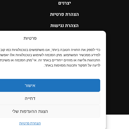
יצרנים
הצהרת פרטיות
הצהרת נגישות
צור קשר
פרטיות
כדי לספק את החוויה הטובה ביות
ניווט באתרי UDS
למידע ממכשיר המשתמש. מתן הסכמה לשימוש בטכנולוגיות אלו יאפשר לנו לעבד נתונים 
התנהגות גלישה או מזהים ייחודיים באתר זה. אי־מתן הסכמה או משיכת הסכמה עלולים
לרעה על תפקוד ותכונות מסוימות באתר.
כלי רכב תפעוליים
SUNSHINE – רכב עירוני זעיר
אישור
סנטרו
דחייה
מוטורס
הצגת ההעדפות שלי
הצהרת פרטיות