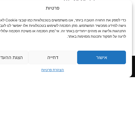
פרטיות
כדי לספק את החוויה הטובה ב
גישה למידע ממכשיר המשתמש. מתן הסכמה לשימוש בטכנולוגיות אלו יאפשר לנו לעבד נ
התנהגות גלישה או מזהים ייחודיים באתר זה. אי־מתן הסכמה או משיכת הסכמה עלולי
לרעה על תפקוד ותכונות מסוימות באתר.
אישור
דחייה
הצגת ההעדפ
פרטי קשר
יציר
הצהרת פרטיות
יו.די.אס אינטרנשיונל בע"מ
רח' האורגים 36 (פינת המנור 2),
אזור התעשייה חולון 5885966
03-5599811
אני 
03-5584086
בפרטים
eran@uds.co.il
ומתן ש