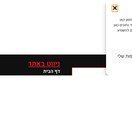
יותר, אנו משתמשים בטכנולוגיות כמו קובצי Cookie לאחסון ו/או
תונים כגון
ם להשפיע
ות שלי
ת קשר
ניווט באתר
דף הבית
אודותינו
מוצרים
יצרנים
הצהרת פרטיות
הצהרת נגישות
מאשר/ת את השימוש
צור קשר
 שמסרתי לצורך יצירת קשר
ירות, בהתאם ל
מדיניות