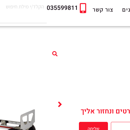
035599811
ים
צור קשר
טים ונחזור אליך
שליחה