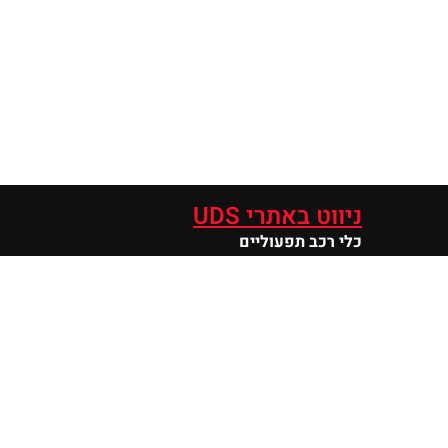
ניווט באתרי UDS
כלי רכב תפעוליים
SUNSHINE – רכב עירוני זעיר
סנטרו
מוטורס