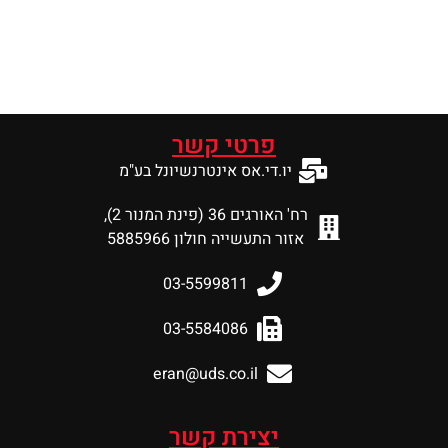
פרטי קשר
יו.די.אס אינטרנשיונל בע"מ
רח' האורגים 36 (פינת המנור 2),
אזור התעשייה חולון 5885966
03-5599811
03-5584086
eran@uds.co.il
יצירת קשר