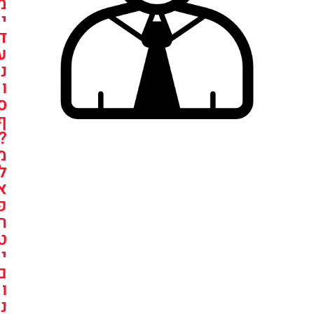
מ
י
ד
ע
נ
ו
ס
ף
?
מ
ל
א
פ
ר
ט
י
ם
ו
נ