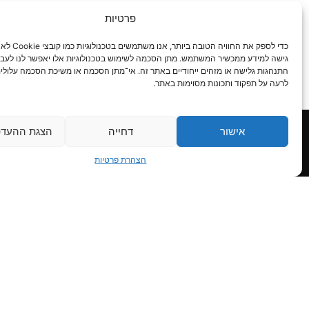
פרטיות
כדי לספק את החוויה הטובה ב
גישה למידע ממכשיר המשתמש. מתן הסכמה לשימוש בטכנולוגיות אלו יאפשר לנו לעבד נ
התנהגות גלישה או מזהים ייחודיים באתר זה. אי־מתן הסכמה או משיכת הסכמה עלולי
לרעה על תפקוד ותכונות מסוימות באתר.
פרטי קשר
יציר
אישור
דחייה
הצגת ההעדפ
יו.די.אס אינטרנשיונל בע"מ
הצהרת פרטיות
רח' האורגים 36 (פינת המנור 2),
אזור התעשייה חולון 5885966
03-5599811
אני 
03-5584086
בפרטים
eran@uds.co.il
ומתן ש
הפרטיו