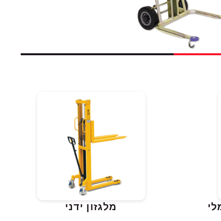
לי
מלגזון ידני