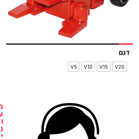
V5
V10
V15
מ
ע
ו
נ
י