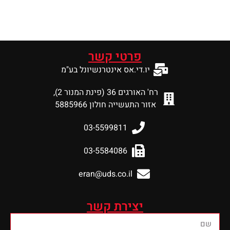
פרטי קשר
יו.די.אס אינטרנשיונל בע"מ
רח' האורגים 36 (פינת המנור 2),
אזור התעשייה חולון 5885966
03-5599811
03-5584086
eran@uds.co.il
יצירת קשר