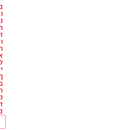
ם
ו
נ
ח
ז
ו
ר
א
ל
י
ך
ב
ה
ק
ד
ם