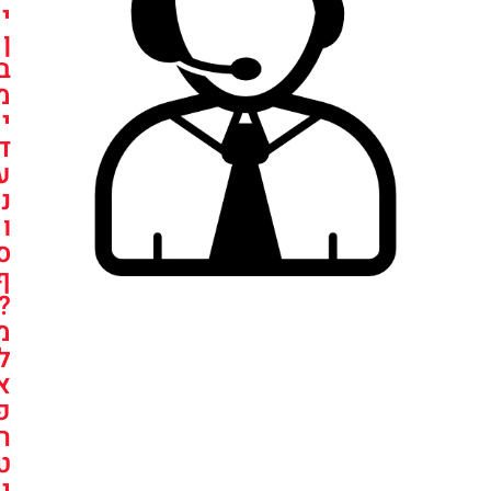
י
ן
ב
מ
י
ד
ע
נ
ו
ס
ף
?
מ
ל
א
פ
ר
ט
י