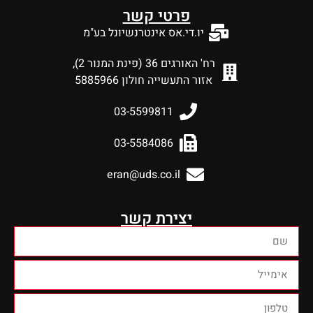
פרטי קשר
יו.די.אס אינטרנשיונל בע"מ
רח' האורגים 36 (פינת המנור 2),
אזור התעשייה חולון 5885966
03-5599811
03-5584086
eran@uds.co.il
יצירת קשר