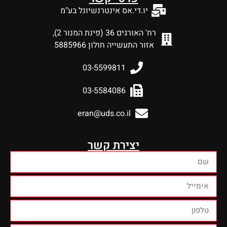
יו.די.אס אינטרנשיונל בע"מ
רח' האורגים 36 (פינת המנור 2),
אזור התעשייה חולון 5885966
03-5599811
03-5584086
eran@uds.co.il
יצירת קשר